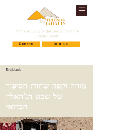
For the equality of the Bedouins in the
Judean Desert
Donate
join us
&lt;Back
מזוזה וקפה שחור: הסיפור
של שבט הג'האלין
הבדואי