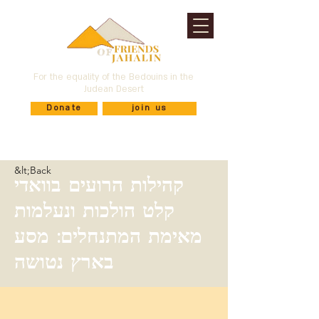
For the equality of the Bedouins in the
Judean Desert
Donate
join us
&lt;Back
קהילות הרועים בוואדי
קלט הולכות ונעלמות
מאימת המתנחלים: מסע
בארץ נטושה