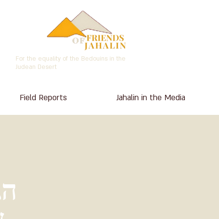
For the equality of the Bedouins in the
Judean Desert
Field Reports
Jahalin in the Media
הג