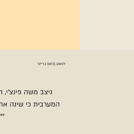
יהושע (ג'וש) בריינר
ניצב משה פינצ'י, 
המערבית כי שינה את 
"אנחנו פה בשביל ההתיישבות, לשוטרים יש תפקיד לא פחות מחיילי צה"ל"