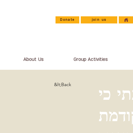
Donate
join us
About Us
Group Activities
&lt;Back
י כי
ודמת