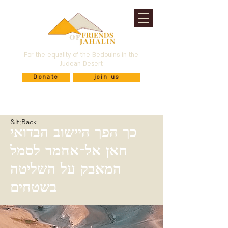
For the equality of the Bedouins in the
Judean Desert
Donate
join us
&lt;Back
כך הפך היישוב הבדואי
חאן אל-אחמר לסמל
המאבק על השליטה
בשטחים