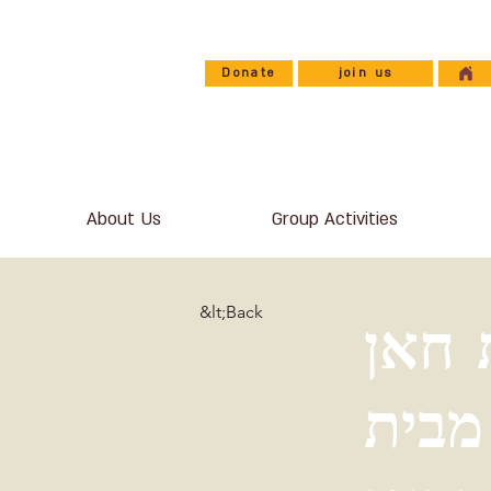
Donate
join us
About Us
Group Activities
&lt;Back
 חאן
מבית