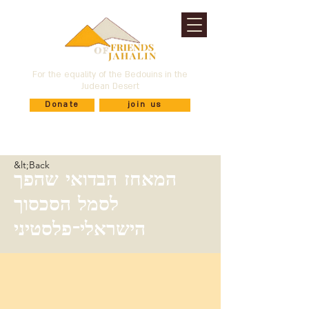
For the equality of the Bedouins in the
Judean Desert
Donate
join us
&lt;Back
המאחז הבדואי שהפך
לסמל הסכסוך
הישראלי-פלסטיני