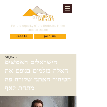
For the equality of the Bedouins in the
Judean Desert
Donate
join us
&lt;Back
הישראלים האמיצים
האלה בולמים בגופם את
הטיהור האתני שקורה פה
מתחת לאף