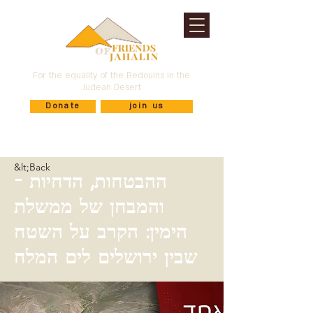
For the equality of the Bedouins in the
Judean Desert
Donate
join us
&lt;Back
ההבטחות, הדחיות -
והמבחן של ממשלת
הימין: הקרב על השטח
שבין ירושלים לים המלח