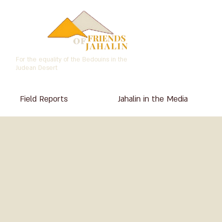
For the equality of the Bedouins in the
Judean Desert
Field Reports
Jahalin in the Media