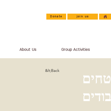
Donate
join us
About Us
Group Activities
&lt;Back
טחים
ודים