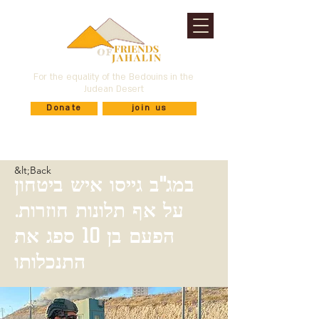
For the equality of the Bedouins in the
Judean Desert
Donate
join us
&lt;Back
במג"ב גייסו איש ביטחון
על אף תלונות חוזרות.
הפעם בן 10 ספג את
התנכלותו