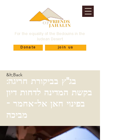
For the equality of the Bedouins in the
Judean Desert
Donate
join us
&lt;Back
בג"ץ בביקורת חריגה:
בקשת המדינה לדחות דיון
בפינוי חאן אל-אחמר -
מביכה