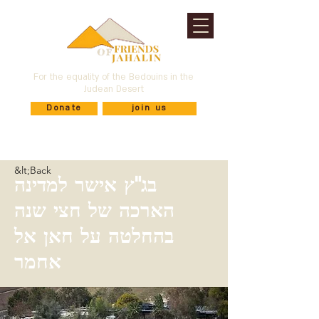
For the equality of the Bedouins in the
Judean Desert
Donate
join us
&lt;Back
בג"ץ אישר למדינה
הארכה של חצי שנה
בהחלטה על חאן אל
אחמר