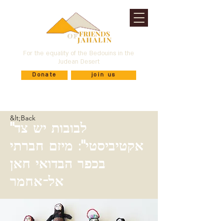
For the equality of the Bedouins in the
Judean Desert
Donate
join us
&lt;Back
"לבובות יש צד
אקטיביסטי": מיזם חברתי
בכפר הבדואי חאן
אל-אחמר